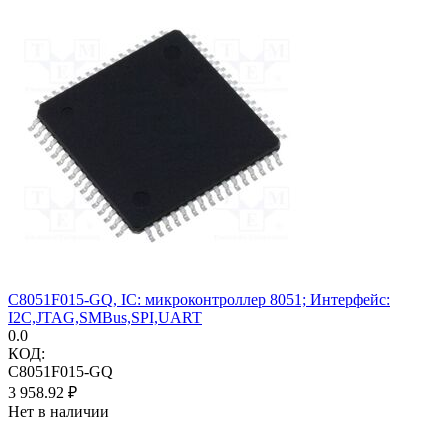
C8051F015-GQ, IC: микроконтроллер 8051; Интерфейс:
I2C,JTAG,SMBus,SPI,UART
0.0
КОД:
C8051F015-GQ
3 958.92
₽
Нет в наличии