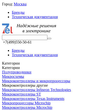
Город:
Москва
Бренды
Техническая документация
+7(499)550-50-61
Бренды
Техническая документация
Категории
Категории
Полупроводники
Микросхемы
Микроконтроллеры и микропроцессоры
Микроконтроллеры другие
Микроконтроллеры Infineon Technologies
Микроконтроллеры ST
Микроконтроллеры Texas Instruments
Микропроцессоры Microchip
Микроконтроллеры Microchip