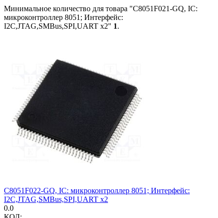
Минимальное количество для товара "C8051F021-GQ, IC:
микроконтроллер 8051; Интерфейс:
I2C,JTAG,SMBus,SPI,UART x2"
1
.
C8051F022-GQ, IC: микроконтроллер 8051; Интерфейс:
I2C,JTAG,SMBus,SPI,UART x2
0.0
КОД: