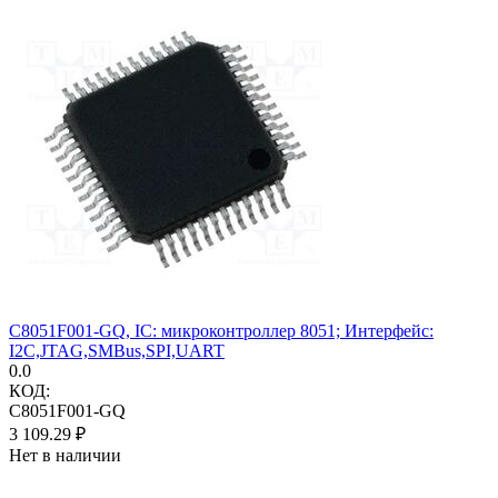
C8051F001-GQ, IC: микроконтроллер 8051; Интерфейс:
I2C,JTAG,SMBus,SPI,UART
0.0
КОД:
C8051F001-GQ
3 109.29
₽
Нет в наличии