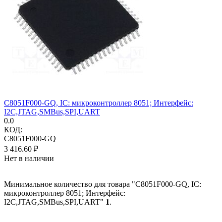
C8051F000-GQ, IC: микроконтроллер 8051; Интерфейс:
I2C,JTAG,SMBus,SPI,UART
0.0
КОД:
C8051F000-GQ
3 416.60
₽
Нет в наличии
Минимальное количество для товара "C8051F000-GQ, IC:
микроконтроллер 8051; Интерфейс:
I2C,JTAG,SMBus,SPI,UART"
1
.