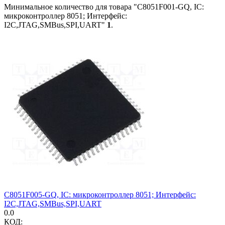
Минимальное количество для товара "C8051F001-GQ, IC:
микроконтроллер 8051; Интерфейс:
I2C,JTAG,SMBus,SPI,UART"
1
.
C8051F005-GQ, IC: микроконтроллер 8051; Интерфейс:
I2C,JTAG,SMBus,SPI,UART
0.0
КОД: