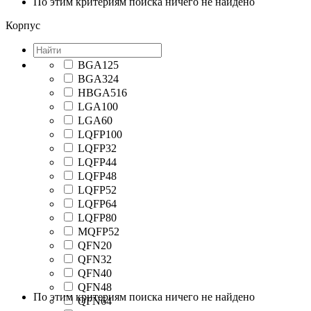
По этим критериям поиска ничего не найдено
Корпус
BGA125
BGA324
HBGA516
LGA100
LGA60
LQFP100
LQFP32
LQFP44
LQFP48
LQFP52
LQFP64
LQFP80
MQFP52
QFN20
QFN32
QFN40
QFN48
По этим критериям поиска ничего не найдено
QFN64