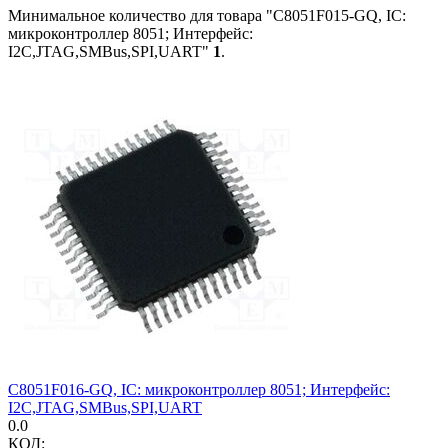
Минимальное количество для товара "C8051F015-GQ, IC:
микроконтроллер 8051; Интерфейс:
I2C,JTAG,SMBus,SPI,UART"
1
.
C8051F016-GQ, IC: микроконтроллер 8051; Интерфейс:
I2C,JTAG,SMBus,SPI,UART
0.0
КОД: