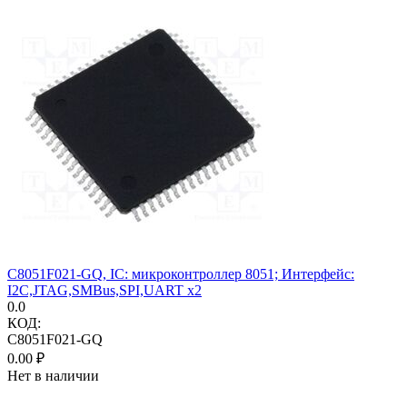
C8051F021-GQ, IC: микроконтроллер 8051; Интерфейс:
I2C,JTAG,SMBus,SPI,UART x2
0.0
КОД:
C8051F021-GQ
0.00
₽
Нет в наличии