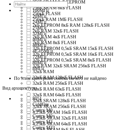
256Б SRAM 8кБ EEPROM
256Б SRAM 8кБ FLASH
100МГц
256кБ FLASH
20МГц
256кБ RAM 1МБ FLASH
24МГц
2кБ EEPROM 8кБ RAM 128кБ FLASH
25МГц
2кБ RAM 32кБ FLASH
32МГц
2кБ RAM 4кБ FLASH
40МГц
2кБ RAM 8кБ FLASH
48МГц
32Б EEPROM 0,5кБ SRAM 15кБ FLASH
4E-05МГц
32Б EEPROM 0,5кБ SRAM 16кБ FLASH
72МГц
32Б EEPROM 0,5кБ SRAM 8кБ FLASH
80МГц
32Б RAM 32кБ SRAM 256кБ FLASH
8МГц
32кБ RAM
32кБ RAM 128кБ FLASH
По этим критериям поиска ничего не найдено
32кБ RAM 256кБ FLASH
Вид архитектуры
32кБ RAM 63кБ FLASH
32кБ RAM 64кБ FLASH
8051
32кБ SRAM 128кБ FLASH
ColdFire
32кБ SRAM 256кБ FLASH
Cortex M0
4,25кБ SRAM 16кБ FLASH
Cortex M0+
4,25кБ SRAM 32кБ FLASH
Cortex M3
4,25кБ SRAM 64кБ FLASH
Cortex M33
4,25кБ SRAM 8кБ FLASH