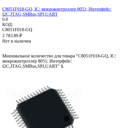
C8051F018-GQ, IC: микроконтроллер 8051; Интерфейс:
I2C,JTAG,SMBus,SPI,UART
0.0
КОД:
C8051F018-GQ
2 783.89
₽
Нет в наличии
Минимальное количество для товара "C8051F018-GQ, IC:
микроконтроллер 8051; Интерфейс:
I2C,JTAG,SMBus,SPI,UART"
1
.