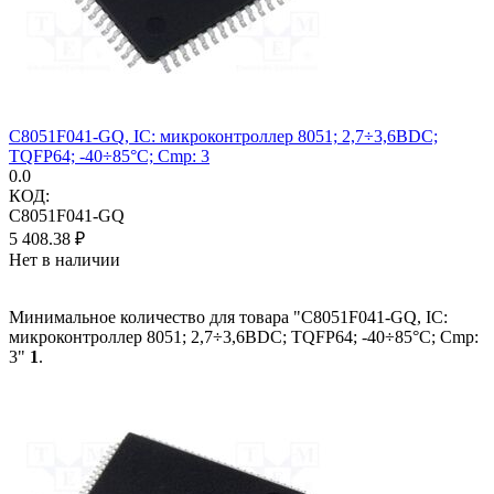
C8051F041-GQ, IC: микроконтроллер 8051; 2,7÷3,6ВDC;
TQFP64; -40÷85°C; Cmp: 3
0.0
КОД:
C8051F041-GQ
5 408.38
₽
Нет в наличии
Минимальное количество для товара "C8051F041-GQ, IC:
микроконтроллер 8051; 2,7÷3,6ВDC; TQFP64; -40÷85°C; Cmp:
3"
1
.