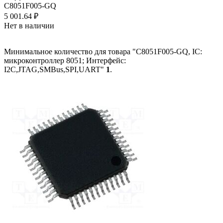
C8051F005-GQ
5 001.64
₽
Нет в наличии
Минимальное количество для товара "C8051F005-GQ, IC:
микроконтроллер 8051; Интерфейс:
I2C,JTAG,SMBus,SPI,UART"
1
.