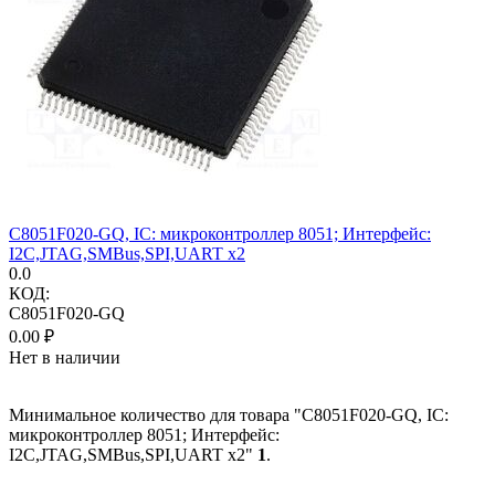
C8051F020-GQ, IC: микроконтроллер 8051; Интерфейс:
I2C,JTAG,SMBus,SPI,UART x2
0.0
КОД:
C8051F020-GQ
0.00
₽
Нет в наличии
Минимальное количество для товара "C8051F020-GQ, IC:
микроконтроллер 8051; Интерфейс:
I2C,JTAG,SMBus,SPI,UART x2"
1
.