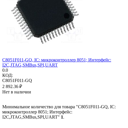
C8051F011-GQ, IC: микроконтроллер 8051; Интерфейс:
I2C,JTAG,SMBus,SPI,UART
0.0
КОД:
C8051F011-GQ
2 892.36
₽
Нет в наличии
Минимальное количество для товара "C8051F011-GQ, IC:
микроконтроллер 8051; Интерфейс:
I2C,JTAG,SMBus,SPI,UART"
1
.