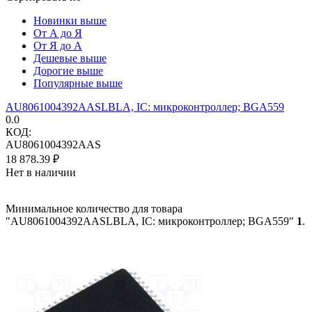
Новинки выше
От А до Я
От Я до А
Дешевые выше
Дорогие выше
Популярные выше
AU8061004392AASLBLA, IC: микроконтроллер; BGA559
0.0
КОД:
AU8061004392AAS
18 878.39
₽
Нет в наличии
Минимальное количество для товара
"AU8061004392AASLBLA, IC: микроконтроллер; BGA559"
1
.