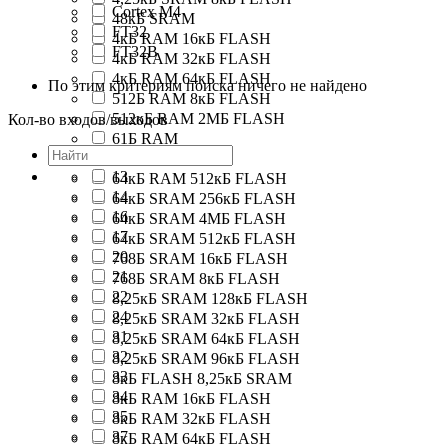
Cortex M4
48кБ SRAM
FT32
4кБ RAM 16кБ FLASH
FT32B
4кБ RAM 32кБ FLASH
4кБ RAM 64кБ FLASH
По этим критериям поиска ничего не найдено
512Б RAM 8кБ FLASH
512кБ RAM 2МБ FLASH
Кол-во входов/выходов
61Б RAM
64кБ FLASH
13
64кБ RAM 512кБ FLASH
14
64кБ SRAM 256кБ FLASH
16
64кБ SRAM 4МБ FLASH
17
64кБ SRAM 512кБ FLASH
20
768Б SRAM 16кБ FLASH
21
768Б SRAM 8кБ FLASH
22
8,25кБ SRAM 128кБ FLASH
24
8,25кБ SRAM 32кБ FLASH
31
8,25кБ SRAM 64кБ FLASH
32
8,25кБ SRAM 96кБ FLASH
33
8кБ FLASH 8,25кБ SRAM
34
8кБ RAM 16кБ FLASH
35
8кБ RAM 32кБ FLASH
37
8кБ RAM 64кБ FLASH