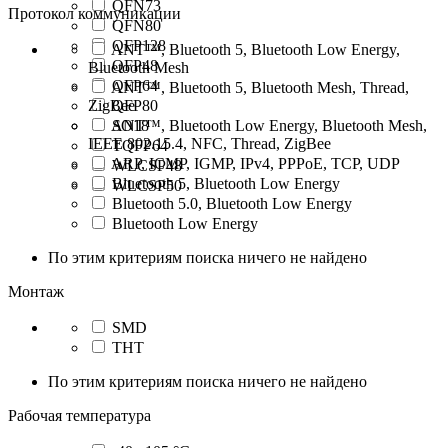
QFN73
Протокол коммуникации
QFN80
QFP128
ANT™, Bluetooth 5, Bluetooth Low Energy,
QFP48
Bluetooth Mesh
QFP64
ANT™, Bluetooth 5, Bluetooth Mesh, Thread,
ZigBee
QFP80
ANT™, Bluetooth Low Energy, Bluetooth Mesh,
SO18
IEEE 802.15.4, NFC, Thread, ZigBee
TQFP64
ARP, ICMP, IGMP, IPv4, PPPoE, TCP, UDP
WLCSP48
Bluetooth 5, Bluetooth Low Energy
WLCSP50
Bluetooth 5.0, Bluetooth Low Energy
Bluetooth Low Energy
По этим критериям поиска ничего не найдено
Монтаж
SMD
THT
По этим критериям поиска ничего не найдено
Рабочая температура