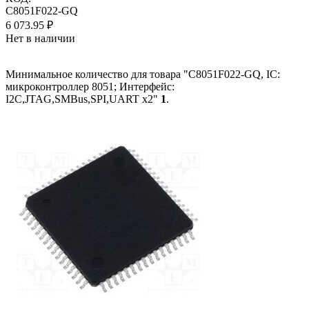
C8051F022-GQ
6 073.95
₽
Нет в наличии
Минимальное количество для товара "C8051F022-GQ, IC:
микроконтроллер 8051; Интерфейс:
I2C,JTAG,SMBus,SPI,UART x2"
1
.