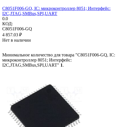
C8051F006-GQ, IC: микроконтроллер 8051; Интерфейс:
I2C,JTAG,SMBus,SPI,UART
0.0
КОД:
C8051F006-GQ
4 857.03
₽
Нет в наличии
Минимальное количество для товара "C8051F006-GQ, IC:
микроконтроллер 8051; Интерфейс:
I2C,JTAG,SMBus,SPI,UART"
1
.