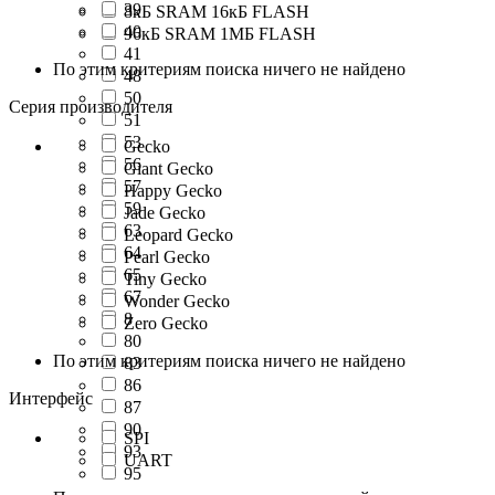
39
8кБ SRAM 16кБ FLASH
40
96кБ SRAM 1МБ FLASH
41
По этим критериям поиска ничего не найдено
48
50
Серия производителя
51
53
Gecko
56
Giant Gecko
57
Happy Gecko
59
Jade Gecko
63
Leopard Gecko
64
Pearl Gecko
65
Tiny Gecko
67
Wonder Gecko
8
Zero Gecko
80
По этим критериям поиска ничего не найдено
83
86
Интерфейс
87
90
SPI
93
UART
95