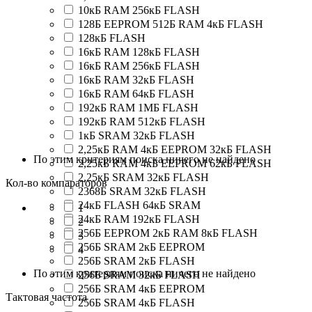
10кБ RAM 256кБ FLASH
128Б EEPROM 512Б RAM 4кБ FLASH
128кБ FLASH
16кБ RAM 128кБ FLASH
16кБ RAM 256кБ FLASH
16кБ RAM 32кБ FLASH
16кБ RAM 64кБ FLASH
192кБ RAM 1МБ FLASH
192кБ RAM 512кБ FLASH
1кБ SRAM 32кБ FLASH
2,25кБ RAM 4кБ EEPROM 32кБ FLASH
По этим критериям поиска ничего не найдено
2,25кБ RAM 4кБ EEPROM 62кБ FLASH
2,25кБ SRAM 32кБ FLASH
Кол-во компараторов
2368Б SRAM 32кБ FLASH
24кБ FLASH 64кБ SRAM
1
24кБ RAM 192кБ FLASH
2
256Б EEPROM 2кБ RAM 8кБ FLASH
3
256Б SRAM 2кБ EEPROM
4
256Б SRAM 2кБ FLASH
По этим критериям поиска ничего не найдено
256Б SRAM 32кБ FLASH
256Б SRAM 4кБ EEPROM
Тактовая частота
256Б SRAM 4кБ FLASH