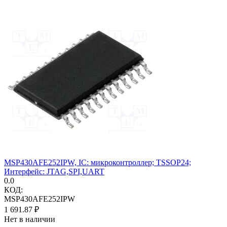
MSP430AFE252IPW, IC: микроконтроллер; TSSOP24;
Интерфейс: JTAG,SPI,UART
0.0
КОД:
MSP430AFE252IPW
1 691.87
₽
Нет в наличии