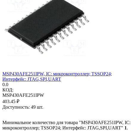
MSP430AFE251IPW, IC: микроконтроллер; TSSOP24;
Интерфейс: JTAG,SPI,UART
0.0
КОД:
MSP430AFE251IPW
403.45
₽
Доступность:
49 шт.
Минимальное количество для товара "MSP430AFE251IPW, IC:
микроконтроллер; TSSOP24; Интерфейс: JTAG,SPI,UART"
1
.