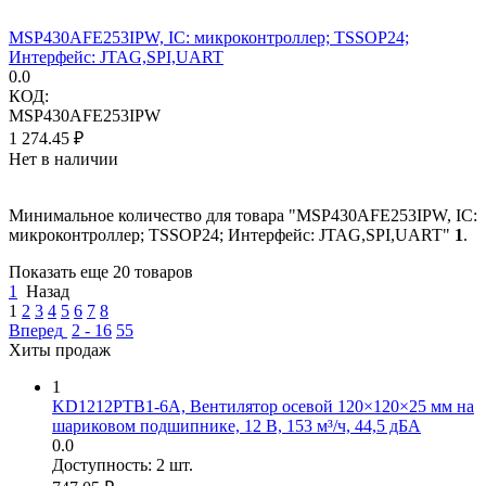
MSP430AFE253IPW, IC: микроконтроллер; TSSOP24;
Интерфейс: JTAG,SPI,UART
0.0
КОД:
MSP430AFE253IPW
1 274.45
₽
Нет в наличии
Минимальное количество для товара "MSP430AFE253IPW, IC:
микроконтроллер; TSSOP24; Интерфейс: JTAG,SPI,UART"
1
.
Показать еще 20 товаров
1
Назад
1
2
3
4
5
6
7
8
Вперед
2 - 16
55
Хиты продаж
1
KD1212PTB1-6A, Вентилятор осевой 120×120×25 мм на
шариковом подшипнике, 12 В, 153 м³/ч, 44,5 дБА
0.0
Доступность:
2 шт.