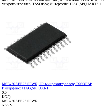
микроконтроллер; TSSOP24; Интерфейс: JTAG,SPI,UART"
1
.
MSP430AFE231IPWR, IC: микроконтроллер; TSSOP24;
Интерфейс: JTAG,SPI,UART
0.0
КОД:
MSP430AFE231IPWR
0.00
₽