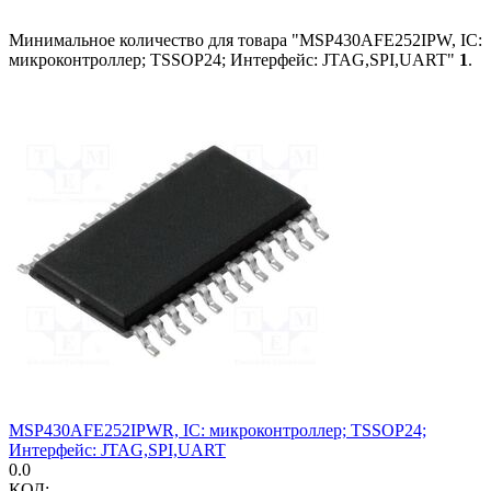
Минимальное количество для товара "MSP430AFE252IPW, IC:
микроконтроллер; TSSOP24; Интерфейс: JTAG,SPI,UART"
1
.
MSP430AFE252IPWR, IC: микроконтроллер; TSSOP24;
Интерфейс: JTAG,SPI,UART
0.0
КОД: