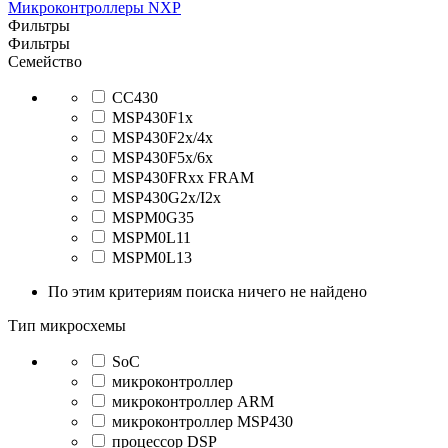
Микроконтроллеры NXP
Фильтры
Фильтры
Семейство
CC430
MSP430F1x
MSP430F2x/4x
MSP430F5x/6x
MSP430FRxx FRAM
MSP430G2x/I2x
MSPM0G35
MSPM0L11
MSPM0L13
По этим критериям поиска ничего не найдено
Тип микросхемы
SoC
микроконтроллер
микроконтроллер ARM
микроконтроллер MSP430
процессор DSP