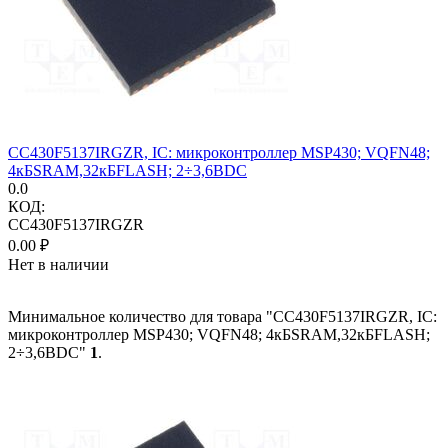
CC430F5137IRGZR, IC: микроконтроллер MSP430; VQFN48;
4кБSRAM,32кБFLASH; 2÷3,6ВDC
0.0
КОД:
CC430F5137IRGZR
0.00
₽
Нет в наличии
Минимальное количество для товара "CC430F5137IRGZR, IC:
микроконтроллер MSP430; VQFN48; 4кБSRAM,32кБFLASH;
2÷3,6ВDC"
1
.