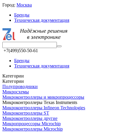
Город:
Москва
Бренды
Техническая документация
+7(499)550-50-61
Бренды
Техническая документация
Категории
Категории
Полупроводники
Микросхемы
Микроконтроллеры и микропроцессоры
Микроконтроллеры Texas Instruments
Микроконтроллеры Infineon Technologies
Микроконтроллеры ST
Микроконтроллеры другие
Микропроцессоры Microchip
Микроконтроллеры Microchip