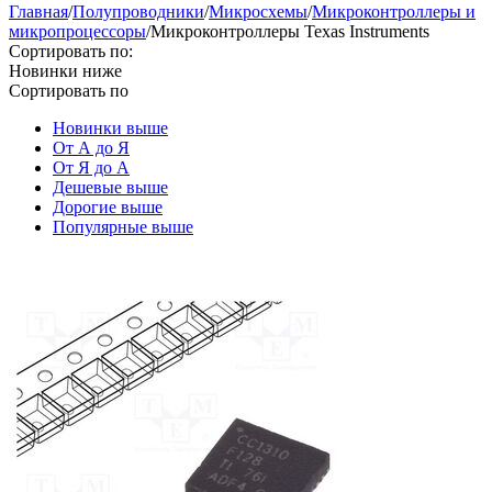
Главная
/
Полупроводники
/
Микросхемы
/
Микроконтроллеры и
микропроцессоры
/
Микроконтроллеры Texas Instruments
Сортировать по:
Новинки ниже
Сортировать по
Новинки выше
От А до Я
От Я до А
Дешевые выше
Дорогие выше
Популярные выше