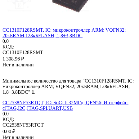
CC1310F128RSMT, IC: микроконтроллер ARM; VQFN32;
20кБRAM,128кБFLASH; 1,8÷3,8ВDC
0.0
КОД:
CC1310F128RSMT
1 308.96
₽
Нет в наличии
Минимальное количество для товара "CC1310F128RSMT, IC:
микроконтроллер ARM; VQFN32; 20кБRAM,128кБFLASH;
1,8÷3,8ВDC"
1
.
CC2538NF53RTQT, IC: SoC; f: 32МГц; QFN56; Интерфейс:
cJTAG,I2C,JTAG,SPI,UART,USB
0.0
КОД:
CC2538NF53RTQT
0.00
₽
Нет в наличии