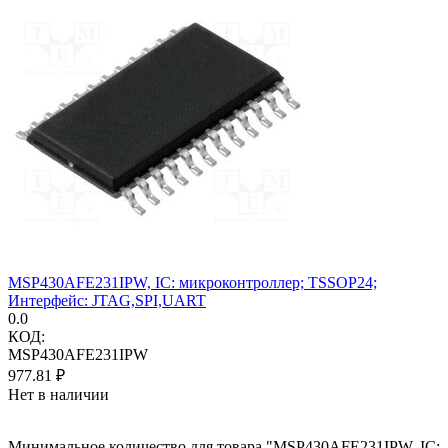
MSP430AFE231IPW, IC: микроконтроллер; TSSOP24;
Интерфейс: JTAG,SPI,UART
0.0
КОД:
MSP430AFE231IPW
977.81
₽
Нет в наличии
Минимальное количество для товара "MSP430AFE231IPW, IC: