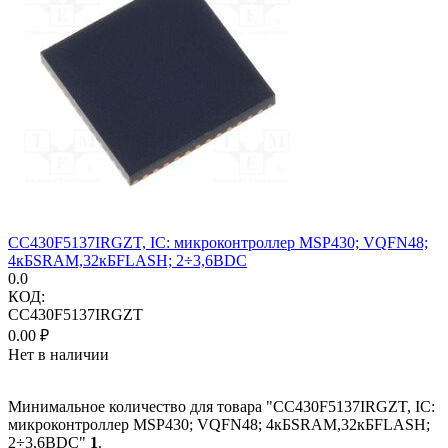
CC430F5137IRGZT, IC: микроконтроллер MSP430; VQFN48;
4кБSRAM,32кБFLASH; 2÷3,6ВDC
0.0
КОД:
CC430F5137IRGZT
0.00
₽
Нет в наличии
Минимальное количество для товара "CC430F5137IRGZT, IC:
микроконтроллер MSP430; VQFN48; 4кБSRAM,32кБFLASH;
2÷3,6ВDC"
1
.