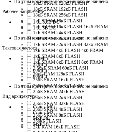
По этим критериям поиска ничего не найдено
18кБ SRAM 128кБ FLASH
18кБ SRAM 192кБ FLASH
Рабочее напряжение
18кБ SRAM 256кБ FLASH
1кБ SRAM 16кБ FLASH
1,8...3,6В DC
1кБ SRAM 16кБ FLASH 16кб FRAM
1,8...5В DC
1кБ SRAM 24кБ FLASH
По этим критериям поиска ничего не найдено
1кБ SRAM 32кБ FLASH
1кБ SRAM 32кБ FLASH 32кб FRAM
Тактовая частота
1кБ SRAM 4кБ FLASH 4кб FRAM
1кБ SRAM 8кБ FLASH
150МГц
1кБ SRAM 8кБ FLASH 8кб FRAM
32МГц
2,56кБ SRAM 60кБ FLASH
60МГц
20кБ RAM 128кБ FLASH
80МГц
256Б SRAM 16кБ FLASH
256Б SRAM 1кБ FLASH
По этим критериям поиска ничего не найдено
256Б SRAM 24кБ FLASH
Вид архитектуры
256Б SRAM 2кБ FLASH
256Б SRAM 32кБ FLASH
Cortex M0+
256Б SRAM 4кБ FLASH
Cortex M3
256Б SRAM 8кБ FLASH
MSP430
256кБ FLASH
MSP432
2кБ RAM 16кБ FLASH