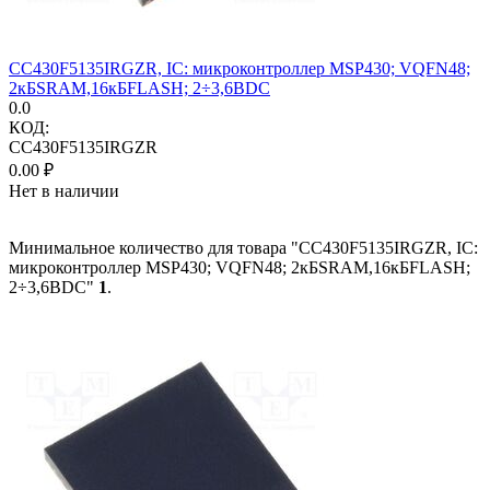
CC430F5135IRGZR, IC: микроконтроллер MSP430; VQFN48;
2кБSRAM,16кБFLASH; 2÷3,6ВDC
0.0
КОД:
CC430F5135IRGZR
0.00
₽
Нет в наличии
Минимальное количество для товара "CC430F5135IRGZR, IC:
микроконтроллер MSP430; VQFN48; 2кБSRAM,16кБFLASH;
2÷3,6ВDC"
1
.