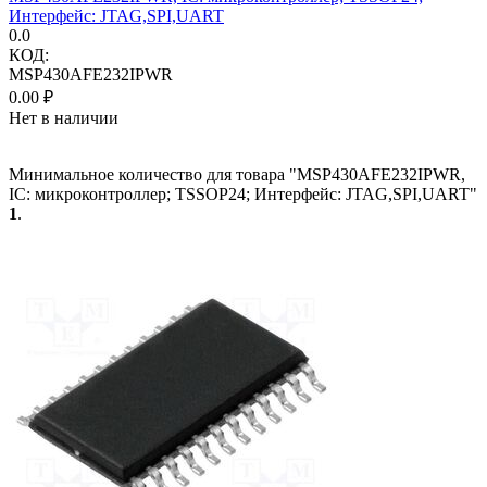
Интерфейс: JTAG,SPI,UART
0.0
КОД:
MSP430AFE232IPWR
0.00
₽
Нет в наличии
Минимальное количество для товара "MSP430AFE232IPWR,
IC: микроконтроллер; TSSOP24; Интерфейс: JTAG,SPI,UART"
1
.