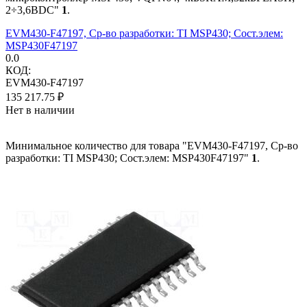
2÷3,6ВDC"
1
.
EVM430-F47197, Ср-во разработки: TI MSP430; Сост.элем:
MSP430F47197
0.0
КОД:
EVM430-F47197
135 217.75
₽
Нет в наличии
Минимальное количество для товара "EVM430-F47197, Ср-во
разработки: TI MSP430; Сост.элем: MSP430F47197"
1
.