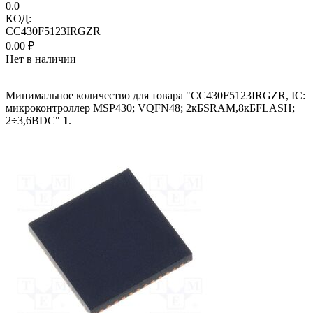
0.0
КОД:
CC430F5123IRGZR
0.00
₽
Нет в наличии
Минимальное количество для товара "CC430F5123IRGZR, IC:
микроконтроллер MSP430; VQFN48; 2кБSRAM,8кБFLASH;
2÷3,6ВDC"
1
.