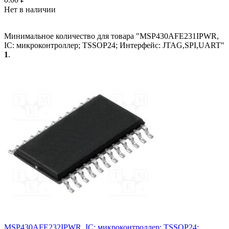
Нет в наличии
Минимальное количество для товара "MSP430AFE231IPWR,
IC: микроконтроллер; TSSOP24; Интерфейс: JTAG,SPI,UART"
1
.
MSP430AFE232IPWR, IC: микроконтроллер; TSSOP24;