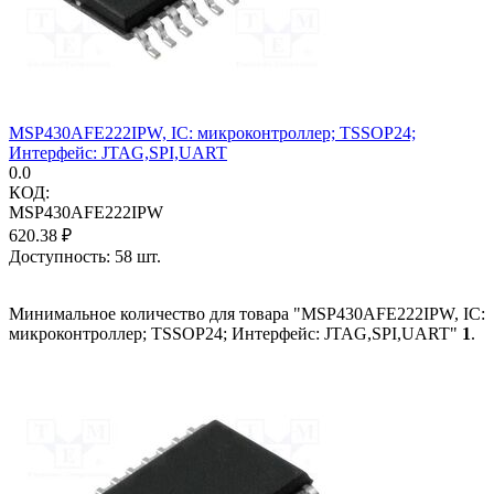
MSP430AFE222IPW, IC: микроконтроллер; TSSOP24;
Интерфейс: JTAG,SPI,UART
0.0
КОД:
MSP430AFE222IPW
620.38
₽
Доступность:
58 шт.
Минимальное количество для товара "MSP430AFE222IPW, IC:
микроконтроллер; TSSOP24; Интерфейс: JTAG,SPI,UART"
1
.