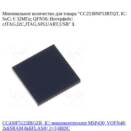
Минимальное количество для товара "CC2538NF53RTQT, IC:
SoC; f: 32МГц; QFN56; Интерфейс:
cJTAG,I2C,JTAG,SPI,UART,USB"
1
.
CC430F5123IRGZR, IC: микроконтроллер MSP430; VQFN48;
2кБSRAM,8кБFLASH; 2÷3,6ВDC