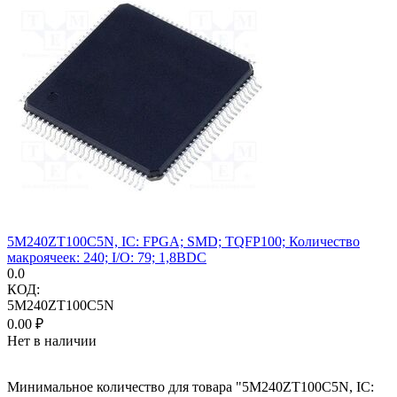
5M240ZT100C5N, IC: FPGA; SMD; TQFP100; Количество
макроячеек: 240; I/O: 79; 1,8ВDC
0.0
КОД:
5M240ZT100C5N
0.00
₽
Нет в наличии
Минимальное количество для товара "5M240ZT100C5N, IC: