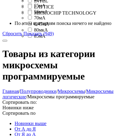
INTEL
55мА
LATTICE
56мкА
MICROCHIP TECHNOLOGY
70мА
По этим критериям поиска ничего не найдено
8,45мА
80мкА
Сбросить
Показать (949)
85мА
Товары из категории
микросхемы
программируемые
Главная
/
Полупроводники
/
Микросхемы
/
Микросхемы
логические
/
Микросхемы программируемые
Сортировать по:
Новинки ниже
Сортировать по
Новинки выше
От А до Я
От Я до А