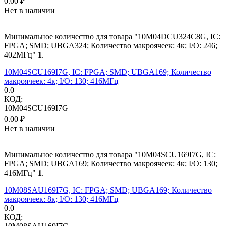
0.00
₽
Нет в наличии
Минимальное количество для товара "10M04DCU324C8G, IC:
FPGA; SMD; UBGA324; Количество макроячеек: 4к; I/O: 246;
402МГц"
1
.
10M04SCU169I7G, IC: FPGA; SMD; UBGA169; Количество
макроячеек: 4к; I/O: 130; 416МГц
0.0
КОД:
10M04SCU169I7G
0.00
₽
Нет в наличии
Минимальное количество для товара "10M04SCU169I7G, IC:
FPGA; SMD; UBGA169; Количество макроячеек: 4к; I/O: 130;
416МГц"
1
.
10M08SAU169I7G, IC: FPGA; SMD; UBGA169; Количество
макроячеек: 8к; I/O: 130; 416МГц
0.0
КОД: