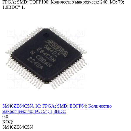
FPGA; SMD; TQFP100; Количество макроячеек: 240; I/O: 79;
1,8ВDC"
1
.
5M40ZE64C5N, IC: FPGA; SMD; EQFP64; Количество
макроячеек: 40; I/O: 54; 1,8ВDC
0.0
КОД:
5M40ZE64C5N