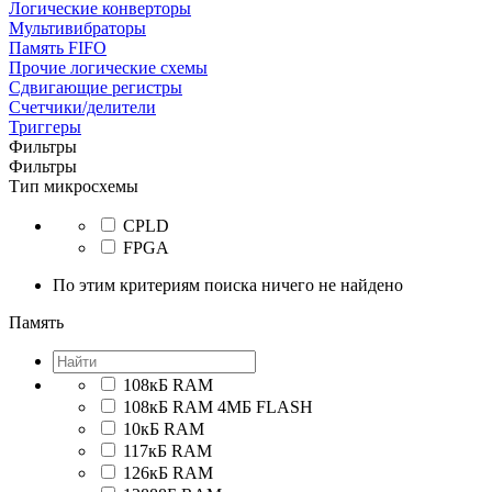
Логические конверторы
Мультивибраторы
Память FIFO
Прочие логические схемы
Сдвигающие регистры
Счетчики/делители
Триггеры
Фильтры
Фильтры
Тип микросхемы
CPLD
FPGA
По этим критериям поиска ничего не найдено
Память
108кБ RAM
108кБ RAM 4МБ FLASH
10кБ RAM
117кБ RAM
126кБ RAM