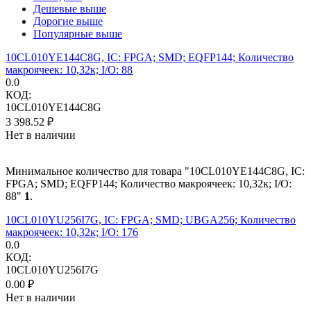
Дешевые выше
Дорогие выше
Популярные выше
10CL010YE144C8G, IC: FPGA; SMD; EQFP144; Количество
макроячеек: 10,32к; I/O: 88
0.0
КОД:
10CL010YE144C8G
3 398.52
₽
Нет в наличии
Минимальное количество для товара "10CL010YE144C8G, IC:
FPGA; SMD; EQFP144; Количество макроячеек: 10,32к; I/O:
88"
1
.
10CL010YU256I7G, IC: FPGA; SMD; UBGA256; Количество
макроячеек: 10,32к; I/O: 176
0.0
КОД:
10CL010YU256I7G
0.00
₽
Нет в наличии