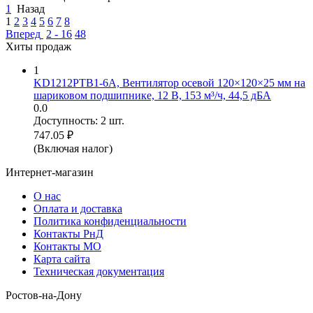
1
Назад
1
2
3
4
5
6
7
8
Вперед
2 - 16
48
Хиты продаж
1
KD1212PTB1-6A, Вентилятор осевой 120×120×25 мм на
шариковом подшипнике, 12 В, 153 м³/ч, 44,5 дБА
0.0
Доступность:
2 шт.
747.05
₽
(Включая налог)
Интернет-магазин
О нас
Оплата и доставка
Политика конфиденциальности
Контакты РнД
Контакты МО
Карта сайта
Техническая документация
Ростов-на-Дону