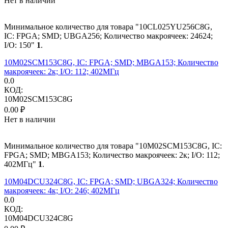
Нет в наличии
Минимальное количество для товара "10CL025YU256C8G,
IC: FPGA; SMD; UBGA256; Количество макроячеек: 24624;
I/O: 150"
1
.
10M02SCM153C8G, IC: FPGA; SMD; MBGA153; Количество
макроячеек: 2к; I/O: 112; 402МГц
0.0
КОД:
10M02SCM153C8G
0.00
₽
Нет в наличии
Минимальное количество для товара "10M02SCM153C8G, IC:
FPGA; SMD; MBGA153; Количество макроячеек: 2к; I/O: 112;
402МГц"
1
.
10M04DCU324C8G, IC: FPGA; SMD; UBGA324; Количество
макроячеек: 4к; I/O: 246; 402МГц
0.0
КОД:
10M04DCU324C8G