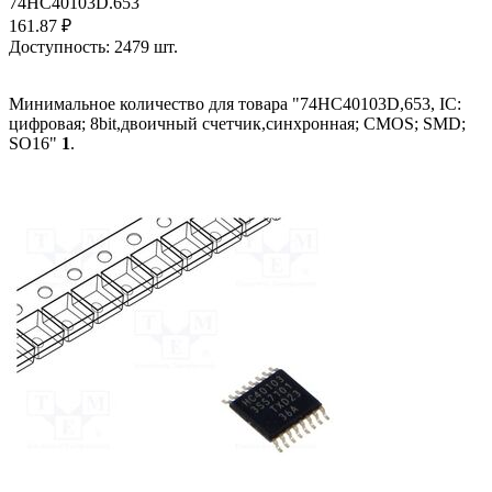
74HC40103D.653
161.87
₽
Доступность:
2479 шт.
Минимальное количество для товара "74HC40103D,653, IC:
цифровая; 8bit,двоичный счетчик,синхронная; CMOS; SMD;
SO16"
1
.