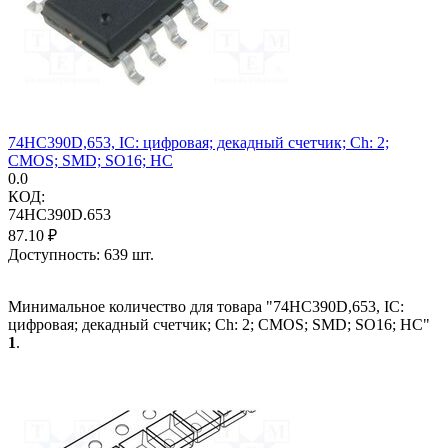
74HC390D,653, IC: цифровая; декадный счетчик; Ch: 2;
CMOS; SMD; SO16; HC
0.0
КОД:
74HC390D.653
87.10
₽
Доступность:
639 шт.
Минимальное количество для товара "74HC390D,653, IC:
цифровая; декадный счетчик; Ch: 2; CMOS; SMD; SO16; HC"
1
.