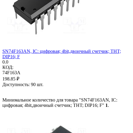
SN74F163AN, IC: цифровая; 4bit,двоичный счетчик; THT;
DIP16; F
0.0
КОД:
74F163A
198.85
₽
Доступность:
90 шт.
Минимальное количество для товара "SN74F163AN, IC:
цифровая; 4bit,двоичный счетчик; THT; DIP16; F"
1
.