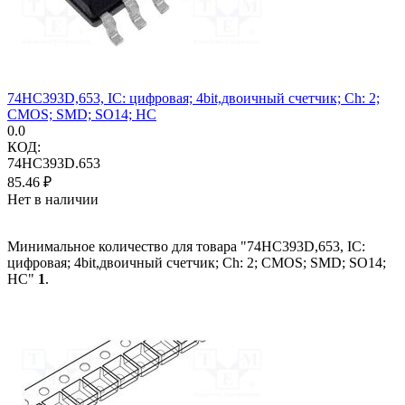
74HC393D,653, IC: цифровая; 4bit,двоичный счетчик; Ch: 2;
CMOS; SMD; SO14; HC
0.0
КОД:
74HC393D.653
85.46
₽
Нет в наличии
Минимальное количество для товара "74HC393D,653, IC:
цифровая; 4bit,двоичный счетчик; Ch: 2; CMOS; SMD; SO14;
HC"
1
.