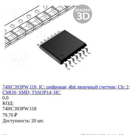
74HC393PW,118, IC: цифровая; 4bit,двоичный счетчик; Ch: 2;
CMOS; SMD; TSSOP14; HC
0.0
КОД:
74HC393PW.118
79.70
₽
Доступность:
20 шт.