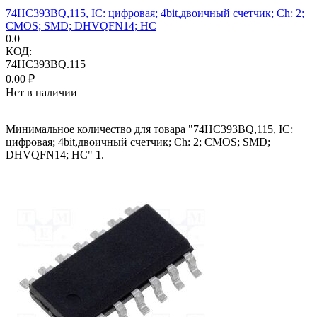
74HC393BQ,115, IC: цифровая; 4bit,двоичный счетчик; Ch: 2;
CMOS; SMD; DHVQFN14; HC
0.0
КОД:
74HC393BQ.115
0.00
₽
Нет в наличии
Минимальное количество для товара "74HC393BQ,115, IC:
цифровая; 4bit,двоичный счетчик; Ch: 2; CMOS; SMD;
DHVQFN14; HC"
1
.