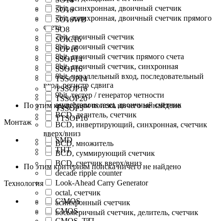
7bit, асинхронная, двоичный счетчик
SO16
7bit, асинхронная, двоичный счетчик прямого
SO16WB
счета
SO8
7bit, двоичный счетчик
SOIC16
8bit, двоичный счетчик
SOP16
8bit, двоичный счетчик прямого счета
SSOP14
8bit, двоичный счетчик, синхронная
SSOP16
8bit, параллельный вход, последовательный
TSSOP14
вход, регистр сдвига
TSSOP16
9bit, тестер / генератор четности
TSSOP20
asynchronous reset, двоичный счетчик
По этим критериям поиска ничего не найдено
TSSOP5
BCD, делитель, счетчик
TTSOP16
Монтаж
BCD, инвертирующий, синхронная, счетчик
вверх/вниз
SMD
BCD, множитель
THT
BCD, суммирующий счетчик
BCD, счетчик вверх/вниз
По этим критериям поиска ничего не найдено
decade ripple counter
Look-Ahead Carry Generator
Технология
octal, счетчик
C²MOS
асинхронный счетчик
CMOS
восьмеричный счетчик, делитель, счетчик
CMOS, TTL