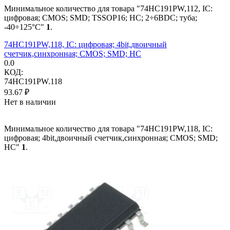
Минимальное количество для товара "74HC191PW,112, IC:
цифровая; CMOS; SMD; TSSOP16; HC; 2÷6ВDC; туба;
-40÷125°C"
1
.
74HC191PW,118, IC: цифровая; 4bit,двоичный
счетчик,синхронная; CMOS; SMD; HC
0.0
КОД:
74HC191PW.118
93.67
₽
Нет в наличии
Минимальное количество для товара "74HC191PW,118, IC:
цифровая; 4bit,двоичный счетчик,синхронная; CMOS; SMD;
HC"
1
.