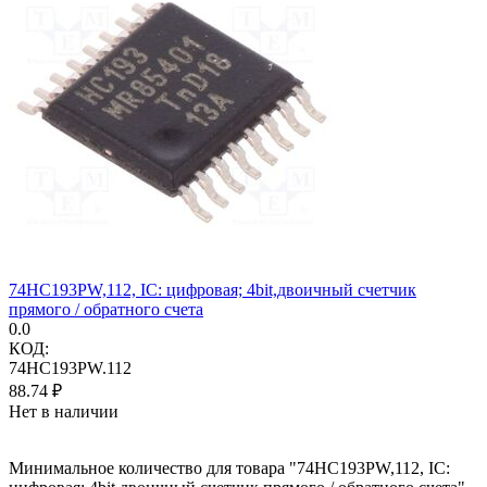
74HC193PW,112, IC: цифровая; 4bit,двоичный счетчик
прямого / обратного счета
0.0
КОД:
74HC193PW.112
88.74
₽
Нет в наличии
Минимальное количество для товара "74HC193PW,112, IC: