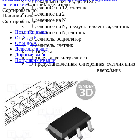
декадный счетчик, делитель
логические
/
Счетчики/делители
деленное на 12, счетчик
Сортировать по:
деленное на 2
Новинки ниже
деленное на N
Сортировать по
деленное на N, предустановленная, счетчик
Новинки выше
деленное на N, счетчик
От А до Я
делитель, осциллятор
От Я до А
делитель, счетчик
Дешевые выше
защелка
Дорогие выше
защелка, регистр сдвига
Популярные выше
предустановленная, синхронная, счетчик вниз
предустановленная, счетчик вверх/вниз
счетчик
счетчик вверх/вниз