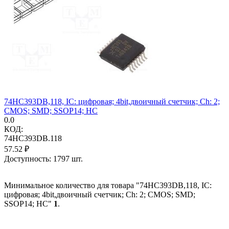
74HC393DB,118, IC: цифровая; 4bit,двоичный счетчик; Ch: 2;
CMOS; SMD; SSOP14; HC
0.0
КОД:
74HC393DB.118
57.52
₽
Доступность:
1797 шт.
Минимальное количество для товара "74HC393DB,118, IC:
цифровая; 4bit,двоичный счетчик; Ch: 2; CMOS; SMD;
SSOP14; HC"
1
.