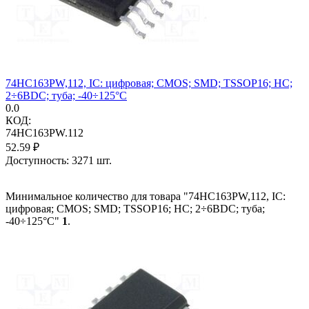
74HC163PW,112, IC: цифровая; CMOS; SMD; TSSOP16; HC;
2÷6ВDC; туба; -40÷125°C
0.0
КОД:
74HC163PW.112
52.59
₽
Доступность:
3271 шт.
Минимальное количество для товара "74HC163PW,112, IC:
цифровая; CMOS; SMD; TSSOP16; HC; 2÷6ВDC; туба;
-40÷125°C"
1
.