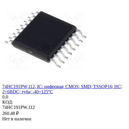
74HC191PW,112, IC: цифровая; CMOS; SMD; TSSOP16; HC;
2÷6ВDC; туба; -40÷125°C
0.0
КОД:
74HC191PW.112
260.48
₽
Нет в наличии