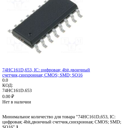
74HC161D,653, IC: цифровая; 4bit,двоичный
счетчик,синхронная; CMOS; SMD; SO16
0.0
КОД:
74HC161D.653
0.00
₽
Нет в наличии
Минимальное количество для товара "74HC161D,653, IC:
цифровая; 4bit,двоичный счетчик,синхронная; CMOS; SMD;
SO16"
1
.