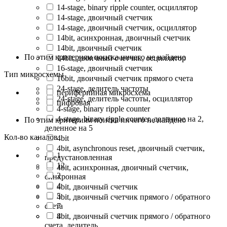
14-stage, binary ripple counter, осциллятор
14-stage, двоичный счетчик
14-stage, двоичный счетчик, осциллятор
14bit, асинхронная, двоичный счетчик
14bit, двоичный счетчик
По этим критериям поиска ничего не найдено
14bit, двоичный счетчик, осциллятор
16-stage, двоичный счетчик
Тип микросхемы
16bit, двоичный счетчик прямого счета
24-stage, делитель частоты
периферийная микросхема
24-stage, делитель частоты, осциллятор
цифровая
4-stage, binary ripple counter
4-stage, binary ripple counter, деленное на 2,
По этим критериям поиска ничего не найдено
деленное на 5
Кол-во каналов
4bit
4bit, asynchronous reset, двоичный счетчик,
1
предустановленная
12
4bit, асинхронная, двоичный счетчик,
2
синхронная
4
4bit, двоичный счетчик
5
4bit, двоичный счетчик прямого / обратного
счета
7
4bit, двоичный счетчик прямого / обратного
8
счета, делитель