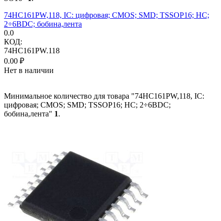
74HC161PW,118, IC: цифровая; CMOS; SMD; TSSOP16; HC;
2÷6ВDC; бобина,лента
0.0
КОД:
74HC161PW.118
0.00
₽
Нет в наличии
Минимальное количество для товара "74HC161PW,118, IC:
цифровая; CMOS; SMD; TSSOP16; HC; 2÷6ВDC;
бобина,лента"
1
.