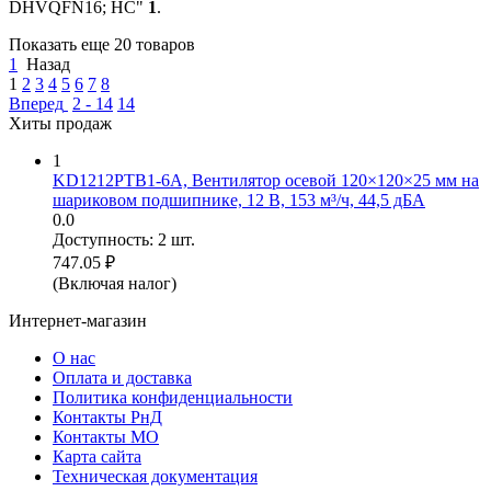
DHVQFN16; HC"
1
.
Показать еще 20 товаров
1
Назад
1
2
3
4
5
6
7
8
Вперед
2 - 14
14
Хиты продаж
1
KD1212PTB1-6A, Вентилятор осевой 120×120×25 мм на
шариковом подшипнике, 12 В, 153 м³/ч, 44,5 дБА
0.0
Доступность:
2 шт.
747.05
₽
(Включая налог)
Интернет-магазин
О нас
Оплата и доставка
Политика конфиденциальности
Контакты РнД
Контакты МО
Карта сайта
Техническая документация