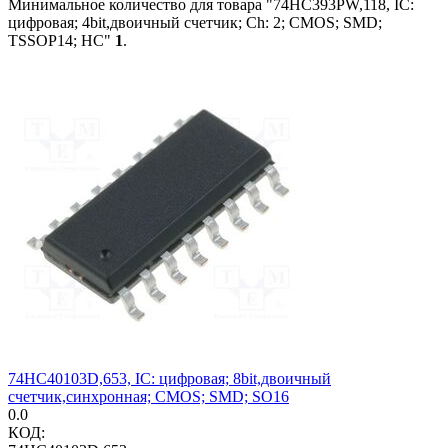
Минимальное количество для товара "74HC393PW,118, IC:
цифровая; 4bit,двоичный счетчик; Ch: 2; CMOS; SMD;
TSSOP14; HC"
1
.
74HC40103D,653, IC: цифровая; 8bit,двоичный
счетчик,синхронная; CMOS; SMD; SO16
0.0
КОД: