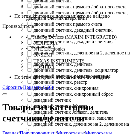
двоичный счетчик
TTL
двоичный счетчик прямого / обратного счета
двоичный счетчик прямого / обратного счета,
По этим критериям поиска ничего не найдено
декадный счетчик вверх/вниз
двоичный счетчик прямого счета
Производитель
двоичный счетчик, декадный счетчик,
деленное на 12
Analog Devices (MAXIM INTEGRATED)
двоичный счетчик, декадный счетчик,
NEXPERIA
деленное на 5
NTE Electronics
двоичный счетчик, деленное на 2, деленное на
ONSEMI
8
TEXAS INSTRUMENTS
двоичный счетчик, делитель
TOSHIBA
двоичный счетчик, делитель, осциллятор
двоичный счетчик, регистр хранения
По этим критериям поиска ничего не найдено
двоичный счетчик, реестр
Сбросить
Показать (266)
двоичный счетчик, синхронная
двоичный счетчик, синхронный сброс
декадный счетчик
Товары из категории
декадный счетчик Johnson
декадный счетчик Johnson, делитель
счетчики/делители
декадный счетчик вверх/вниз, защелка
декадный счетчик, деленное на 2, деленное на
5
Главная
/
Полупроводники
/
Микросхемы
/
Микросхемы