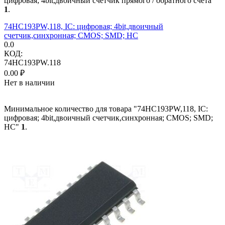
цифровая; 4bit,двоичный счетчик прямого / обратного счета"
1
.
74HC193PW,118, IC: цифровая; 4bit,двоичный
счетчик,синхронная; CMOS; SMD; HC
0.0
КОД:
74HC193PW.118
0.00
₽
Нет в наличии
Минимальное количество для товара "74HC193PW,118, IC:
цифровая; 4bit,двоичный счетчик,синхронная; CMOS; SMD;
HC"
1
.