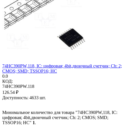
74HC390PW,118, IC: цифровая; 4bit,двоичный счетчик; Ch: 2;
CMOS; SMD; TSSOP16; HC
0.0
КОД:
74HC390PW.118
126.54
₽
Доступность:
4633 шт.
Минимальное количество для товара "74HC390PW,118, IC:
цифровая; 4bit,двоичный счетчик; Ch: 2; CMOS; SMD;
TSSOP16; HC"
1
.