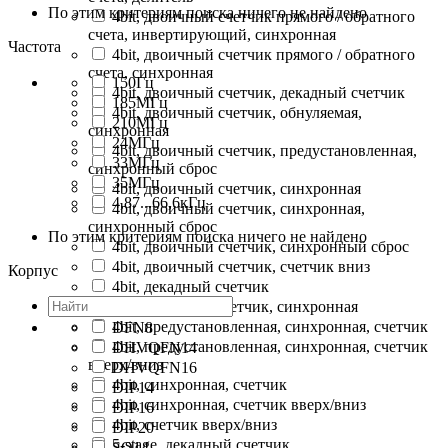
По этим критериям поиска ничего не найдено
4bit, двоичный счетчик прямого / обратного
счета, инвертирующий, синхронная
Частота
4bit, двоичный счетчик прямого / обратного
счета, синхронная
150Гц
4bit, двоичный счетчик, декадный счетчик
185МГц
4bit, двоичный счетчик, обнуляемая,
210МГц
синхронная
24МГц
4bit, двоичный счетчик, предустановленная,
33МГц
синхронный сброс
35МГц
4bit, двоичный счетчик, синхронная
4,87...66,6кГц
4bit, двоичный счетчик, синхронная,
синхронный сброс
По этим критериям поиска ничего не найдено
4bit, двоичный счетчик, синхронный сброс
4bit, двоичный счетчик, счетчик вниз
Корпус
4bit, декадный счетчик
4bit, декадный счетчик, синхронная
4bit, предустановленная, синхронная, счетчик
DFN8
4bit, предустановленная, синхронная, счетчик
DHVQFN14
вверх/вниз
DHVQFN16
4bit, синхронная, счетчик
DIP14
4bit, синхронная, счетчик вверх/вниз
DIP16
4bit, счетчик вверх/вниз
DIP20
5-stage, декадный счетчик
SO14