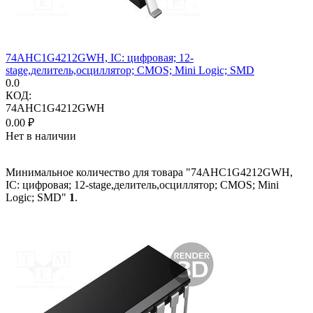
74AHC1G4212GWH, IC: цифровая; 12-
stage,делитель,осциллятор; CMOS; Mini Logic; SMD
0.0
КОД:
74AHC1G4212GWH
0.00
₽
Нет в наличии
Минимальное количество для товара "74AHC1G4212GWH,
IC: цифровая; 12-stage,делитель,осциллятор; CMOS; Mini
Logic; SMD"
1
.