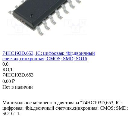
74HC193D,653, IC: цифровая; 4bit,двоичный
счетчик,синхронная; CMOS; SMD; SO16
0.0
КОД:
74HC193D.653
0.00
₽
Нет в наличии
Минимальное количество для товара "74HC193D,653, IC:
цифровая; 4bit,двоичный счетчик,синхронная; CMOS; SMD;
SO16"
1
.