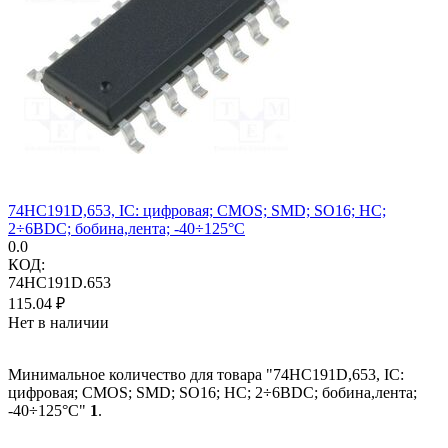
74HC191D,653, IC: цифровая; CMOS; SMD; SO16; HC;
2÷6ВDC; бобина,лента; -40÷125°C
0.0
КОД:
74HC191D.653
115.04
₽
Нет в наличии
Минимальное количество для товара "74HC191D,653, IC:
цифровая; CMOS; SMD; SO16; HC; 2÷6ВDC; бобина,лента;
-40÷125°C"
1
.