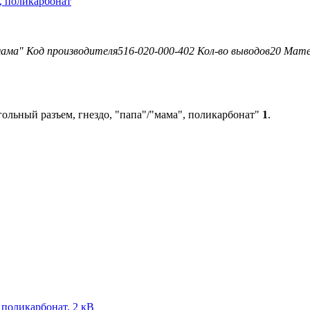
", поликарбонат
мама"
Код производителя
516-020-000-402
Кол-во выводов
20
Мате
ольный разъем, гнездо, "папа"/"мама", поликарбонат"
1
.
 поликарбонат, 2 кВ