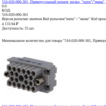
516-020-000-301, Прямоугольный разъем, вилка, "папа"/"мама",
0.0
КОД:
516-020-000-301
Версия разъема
с винтом
Вид разъемов
"папа" / "мама"
Код прои
4 133.94
₽
Доступность:
55 шт.
Минимальное количество для товара "516-020-000-301, Прямоуг