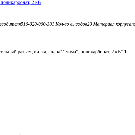
 поликарбонат, 2 кВ
зводителя
516-020-000-301
Кол-во выводов
20
Материал корпуса
п
ольный разъем, вилка, "папа"/"мама", поликарбонат, 2 кВ"
1
.