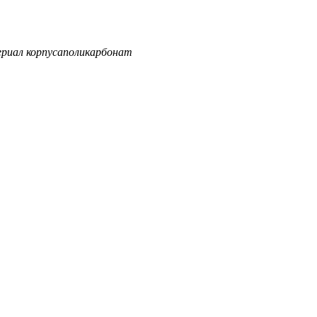
риал корпуса
поликарбонат