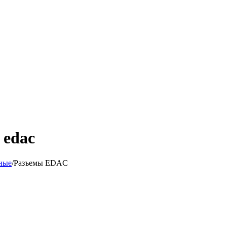
 edac
ные
/
Разъeмы EDAC