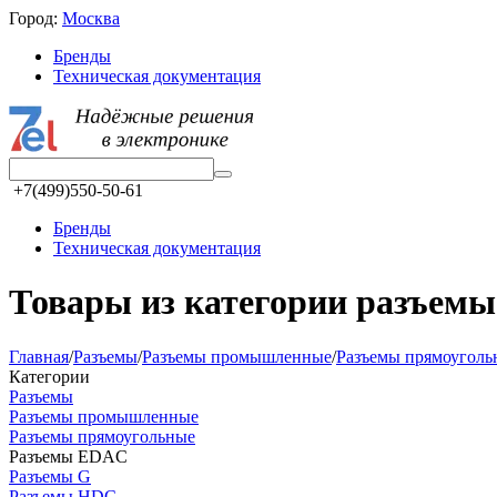
Город:
Москва
Бренды
Техническая документация
+7(499)550-50-61
Бренды
Техническая документация
Товары из категории разъeмы
Главная
/
Разъeмы
/
Разъeмы промышленные
/
Разъeмы прямоуголь
Категории
Разъeмы
Разъeмы промышленные
Разъeмы прямоугольные
Разъeмы EDAC
Разъeмы G
Разъeмы HDC