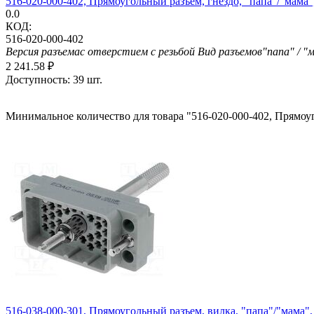
516-020-000-402, Прямоугольный разъем, гнездо, "папа"/"мама
0.0
КОД:
516-020-000-402
Версия разъема
с отверстием с резьбой
Вид разъемов
"папа" / "
2 241.58
₽
Доступность:
39 шт.
Минимальное количество для товара "516-020-000-402, Прямоуг
516-038-000-301, Прямоугольный разъем, вилка, "папа"/"мама",