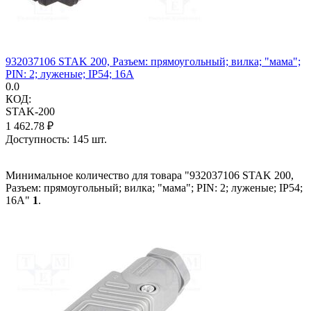
932037106 STAK 200, Разъем: прямоугольный; вилка; "мама";
PIN: 2; луженые; IP54; 16А
0.0
КОД:
STAK-200
1 462.78
₽
Доступность:
145 шт.
Минимальное количество для товара "932037106 STAK 200,
Разъем: прямоугольный; вилка; "мама"; PIN: 2; луженые; IP54;
16А"
1
.