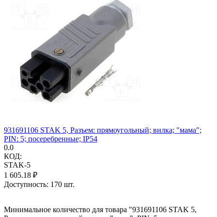
931691106 STAK 5, Разъем: прямоугольный; вилка; "мама";
PIN: 5; посеребренные; IP54
0.0
КОД:
STAK-5
1 605.18
₽
Доступность:
170 шт.
Минимальное количество для товара "931691106 STAK 5,