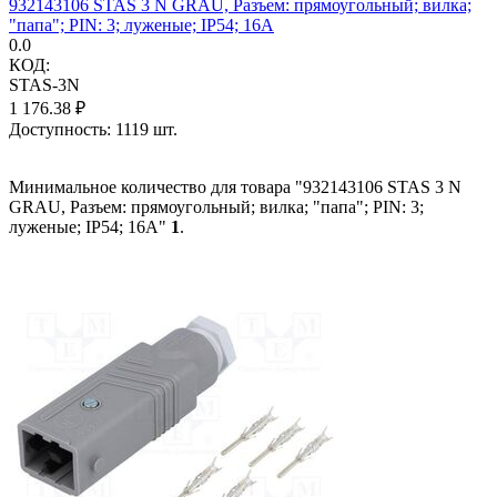
932143106 STAS 3 N GRAU, Разъем: прямоугольный; вилка;
"папа"; PIN: 3; луженые; IP54; 16А
0.0
КОД:
STAS-3N
1 176.38
₽
Доступность:
1119 шт.
Минимальное количество для товара "932143106 STAS 3 N
GRAU, Разъем: прямоугольный; вилка; "папа"; PIN: 3;
луженые; IP54; 16А"
1
.