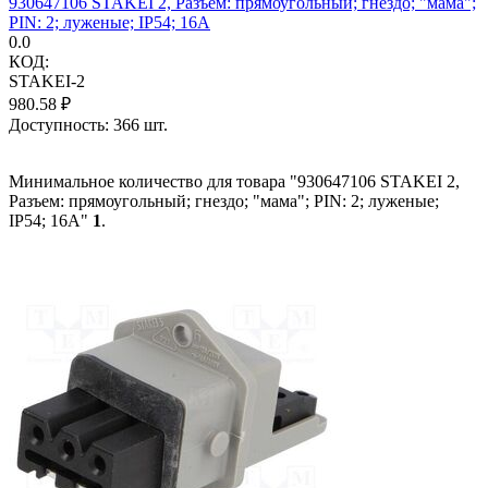
930647106 STAKEI 2, Разъем: прямоугольный; гнездо; "мама";
PIN: 2; луженые; IP54; 16А
0.0
КОД:
STAKEI-2
980.58
₽
Доступность:
366 шт.
Минимальное количество для товара "930647106 STAKEI 2,
Разъем: прямоугольный; гнездо; "мама"; PIN: 2; луженые;
IP54; 16А"
1
.