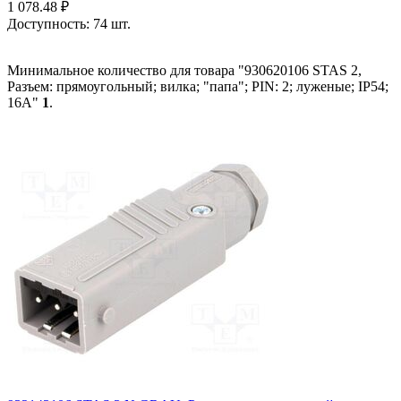
1 078.48
₽
Доступность:
74 шт.
Минимальное количество для товара "930620106 STAS 2,
Разъем: прямоугольный; вилка; "папа"; PIN: 2; луженые; IP54;
16А"
1
.