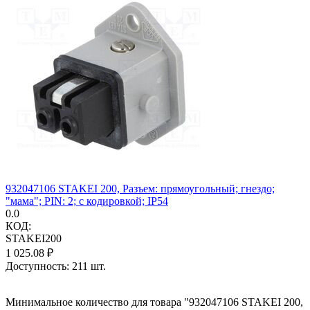
932047106 STAKEI 200, Разъем: прямоугольный; гнездо;
"мама"; PIN: 2; с кодировкой; IP54
0.0
КОД:
STAKEI200
1 025.08
₽
Доступность:
211 шт.
Минимальное количество для товара "932047106 STAKEI 200,