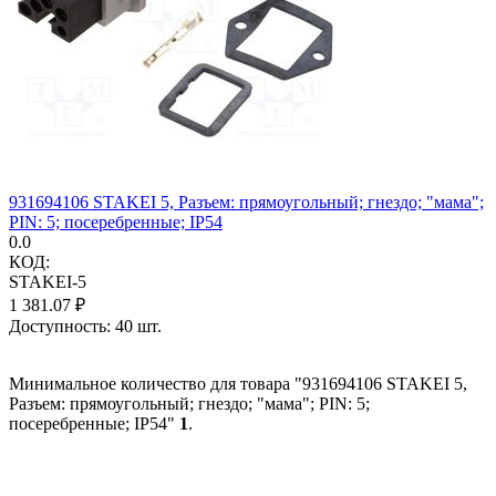
931694106 STAKEI 5, Разъем: прямоугольный; гнездо; "мама";
PIN: 5; посеребренные; IP54
0.0
КОД:
STAKEI-5
1 381.07
₽
Доступность:
40 шт.
Минимальное количество для товара "931694106 STAKEI 5,
Разъем: прямоугольный; гнездо; "мама"; PIN: 5;
посеребренные; IP54"
1
.