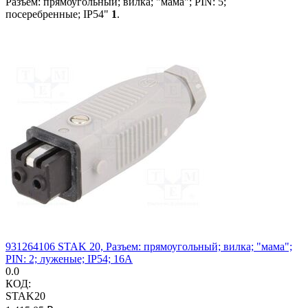
Разъем: прямоугольный; вилка; "мама"; PIN: 5;
посеребренные; IP54"
1
.
931264106 STAK 20, Разъем: прямоугольный; вилка; "мама";
PIN: 2; луженые; IP54; 16А
0.0
КОД:
STAK20