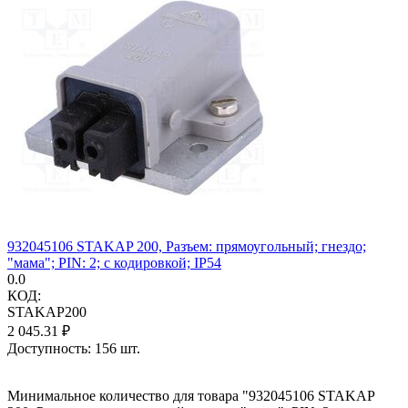
932045106 STAKAP 200, Разъем: прямоугольный; гнездо;
"мама"; PIN: 2; с кодировкой; IP54
0.0
КОД:
STAKAP200
2 045.31
₽
Доступность:
156 шт.
Минимальное количество для товара "932045106 STAKAP