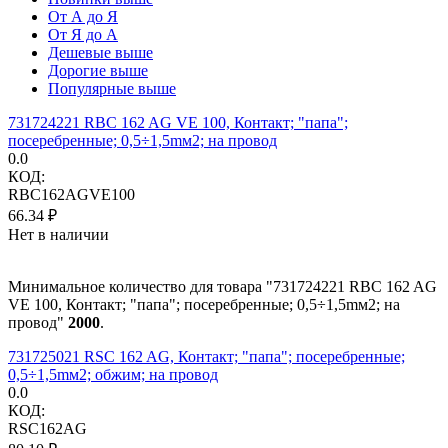
От А до Я
От Я до А
Дешевые выше
Дорогие выше
Популярные выше
731724221 RBC 162 AG VE 100, Контакт; "папа";
посеребренные; 0,5÷1,5mм2; на провод
0.0
КОД:
RBC162AGVE100
66.34
₽
Нет в наличии
Минимальное количество для товара "731724221 RBC 162 AG
VE 100, Контакт; "папа"; посеребренные; 0,5÷1,5mм2; на
провод"
2000
.
731725021 RSC 162 AG, Контакт; "папа"; посеребренные;
0,5÷1,5mм2; обжим; на провод
0.0
КОД:
RSC162AG