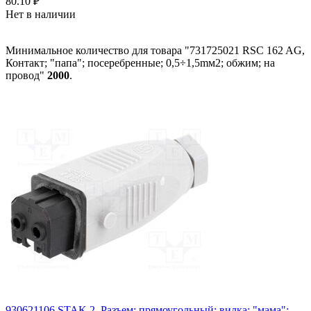
80.10
₽
Нет в наличии
Минимальное количество для товара "731725021 RSC 162 AG,
Контакт; "папа"; посеребренные; 0,5÷1,5mм2; обжим; на
провод"
2000
.
930621106 STAK 2, Разъем: прямоугольный; вилка; "мама";