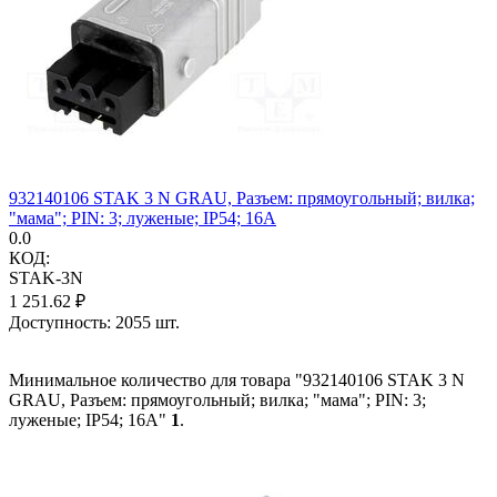
932140106 STAK 3 N GRAU, Разъем: прямоугольный; вилка;
"мама"; PIN: 3; луженые; IP54; 16А
0.0
КОД:
STAK-3N
1 251.62
₽
Доступность:
2055 шт.
Минимальное количество для товара "932140106 STAK 3 N
GRAU, Разъем: прямоугольный; вилка; "мама"; PIN: 3;
луженые; IP54; 16А"
1
.