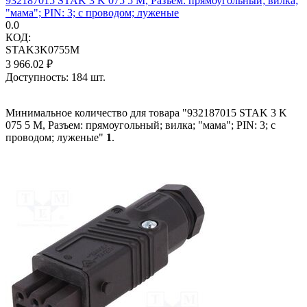
932187015 STAK 3 K 075 5 M, Разъем: прямоугольный; вилка;
"мама"; PIN: 3; с проводом; луженые
0.0
КОД:
STAK3K0755M
3 966.02
₽
Доступность:
184 шт.
Минимальное количество для товара "932187015 STAK 3 K
075 5 M, Разъем: прямоугольный; вилка; "мама"; PIN: 3; с
проводом; луженые"
1
.