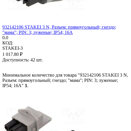
932142106 STAKEI 3 N, Разъем: прямоугольный; гнездо;
"мама"; PIN: 3; луженые; IP54; 16А
0.0
КОД:
STAKEI-3
1 017.80
₽
Доступность:
42 шт.
Минимальное количество для товара "932142106 STAKEI 3 N,
Разъем: прямоугольный; гнездо; "мама"; PIN: 3; луженые;
IP54; 16А"
1
.