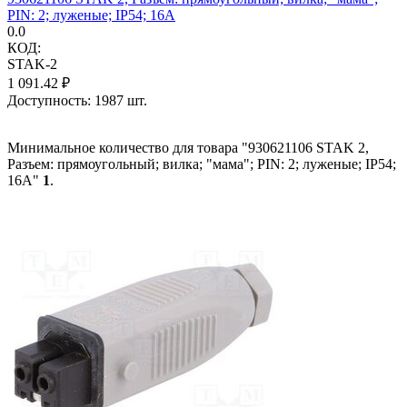
PIN: 2; луженые; IP54; 16А
0.0
КОД:
STAK-2
1 091.42
₽
Доступность:
1987 шт.
Минимальное количество для товара "930621106 STAK 2,
Разъем: прямоугольный; вилка; "мама"; PIN: 2; луженые; IP54;
16А"
1
.