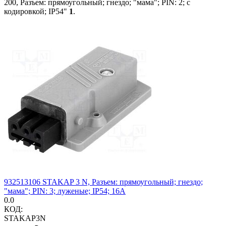
200, Разъем: прямоугольный; гнездо; "мама"; PIN: 2; с
кодировкой; IP54"
1
.
932513106 STAKAP 3 N, Разъем: прямоугольный; гнездо;
"мама"; PIN: 3; луженые; IP54; 16А
0.0
КОД:
STAKAP3N