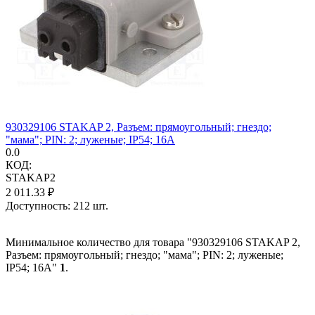
930329106 STAKAP 2, Разъем: прямоугольный; гнездо;
"мама"; PIN: 2; луженые; IP54; 16А
0.0
КОД:
STAKAP2
2 011.33
₽
Доступность:
212 шт.
Минимальное количество для товара "930329106 STAKAP 2,
Разъем: прямоугольный; гнездо; "мама"; PIN: 2; луженые;
IP54; 16А"
1
.