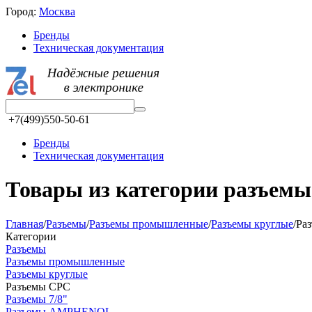
Город:
Москва
Бренды
Техническая документация
+7(499)550-50-61
Бренды
Техническая документация
Товары из категории разъeмы
Главная
/
Разъeмы
/
Разъeмы промышленные
/
Разъeмы круглые
/
Ра
Категории
Разъeмы
Разъeмы промышленные
Разъeмы круглые
Разъeмы CPC
Разъeмы 7/8"
Разъeмы AMPHENOL