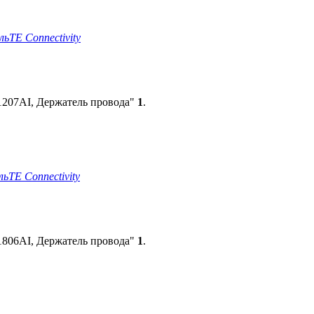
ль
TE Connectivity
207AI, Держатель провода"
1
.
ль
TE Connectivity
806AI, Держатель провода"
1
.