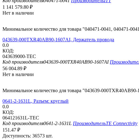
Код производителя
040471-0041
Производитель
ITT
1 141 579.80
₽
Нет в наличии
Минимальное количество для товара "040471-0041, 040471-004
043639-000TXR40AB90-1607AI, Держатель провода
0.0
КОД:
043639000-TEC
Код производителя
043639-000TXR40AB90-1607AI
Производите
56 004.89
₽
Нет в наличии
Минимальное количество для товара "043639-000TXR40AB90-1
0641-2-1631L, Разъем: круглый
0.0
КОД:
064121631L-TEC
Код производителя
0641-2-1631L
Производитель
TE Connectivity
151.47
₽
Доступность:
36573 шт.