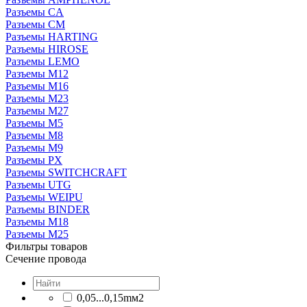
Разъeмы CA
Разъeмы CM
Разъeмы HARTING
Разъeмы HIROSE
Разъeмы LEMO
Разъeмы M12
Разъeмы M16
Разъeмы M23
Разъeмы M27
Разъeмы M5
Разъeмы M8
Разъeмы M9
Разъeмы PX
Разъeмы SWITCHCRAFT
Разъeмы UTG
Разъeмы WEIPU
Разъемы BINDER
Разъемы М18
Разъемы М25
Фильтры товаров
Сечение провода
0,05...0,15mм2