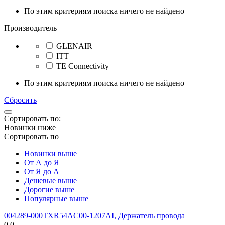
По этим критериям поиска ничего не найдено
Производитель
GLENAIR
ITT
TE Connectivity
По этим критериям поиска ничего не найдено
Сбросить
Сортировать по:
Новинки ниже
Сортировать по
Новинки выше
От А до Я
От Я до А
Дешевые выше
Дорогие выше
Популярные выше
004289-000TXR54AC00-1207AI, Держатель провода
0.0