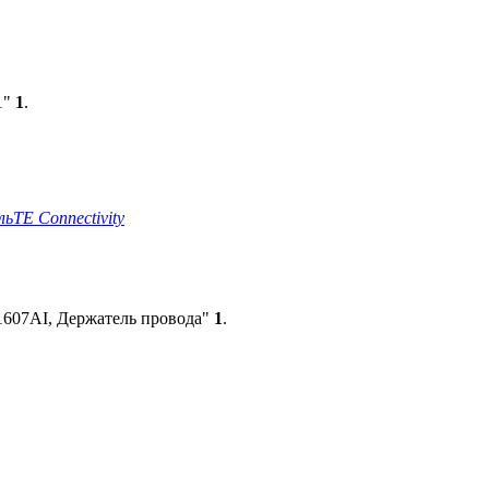
1"
1
.
ль
TE Connectivity
607AI, Держатель провода"
1
.