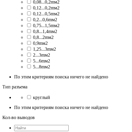
0,08...0,2mм2
0,12...0,2mм2
0,12...0,5mм2
0,2...0,6mм2
0,75...1,5mм2
0,8...1,4mм2
0,8...2mм2
0,9mм2
1,25...3mм2
2...3mм2
5...6mм2
5...8mм2
По этим критериям поиска ничего не найдено
Тип разъема
круглый
По этим критериям поиска ничего не найдено
Кол-во выводов