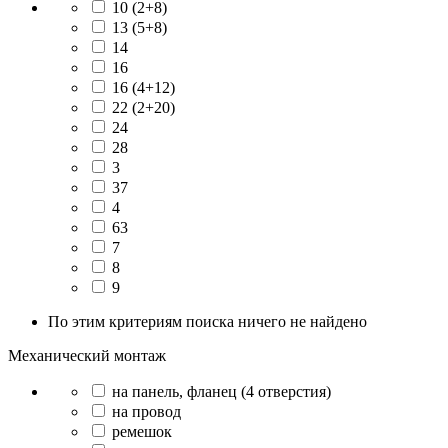
10 (2+8)
13 (5+8)
14
16
16 (4+12)
22 (2+20)
24
28
3
37
4
63
7
8
9
По этим критериям поиска ничего не найдено
Механический монтаж
на панель, фланец (4 отверстия)
на провод
ремешок