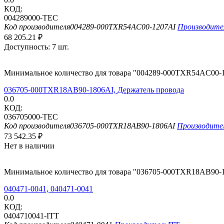
КОД:
004289000-TEC
Код производителя
004289-000TXR54AC00-1207AI
Производите
68 205.21
₽
Доступность:
7 шт.
Минимальное количество для товара "004289-000TXR54AC00-1
036705-000TXR18AB90-1806AI, Держатель провода
0.0
КОД:
036705000-TEC
Код производителя
036705-000TXR18AB90-1806AI
Производите
73 542.35
₽
Нет в наличии
Минимальное количество для товара "036705-000TXR18AB90-1
040471-0041, 040471-0041
0.0
КОД:
0404710041-ITT