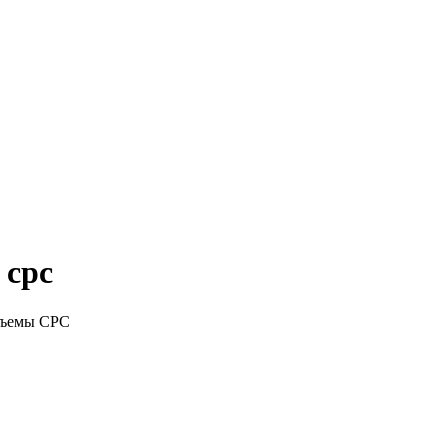
 cpc
зъeмы CPC