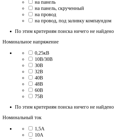
на панель
на панель, скрученный
на провод
на провод, под заливку компаундом
По этим критериям поиска ничего не найдено
Номинальное напряжение
0,25кВ
10В/30В
30В
32В
40В
48В
60В
75В
По этим критериям поиска ничего не найдено
Номинальный ток
1,5А
10А