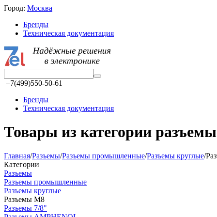
Город:
Москва
Бренды
Техническая документация
+7(499)550-50-61
Бренды
Техническая документация
Товары из категории разъeм
Главная
/
Разъeмы
/
Разъeмы промышленные
/
Разъeмы круглые
/
Ра
Категории
Разъeмы
Разъeмы промышленные
Разъeмы круглые
Разъeмы M8
Разъeмы 7/8"
Разъeмы AMPHENOL