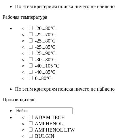
По этим критериям поиска ничего не найдено
Рабочая температура
-20...80°C
-25...70°C
-25...80°C
-25...85°C
-25...90°C
-30...80°C
-40...105 °C
-40...85°C
0...80°C
По этим критериям поиска ничего не найдено
Производитель
ADAM TECH
AMPHENOL
AMPHENOL LTW
BULGIN