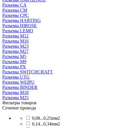
Разъeмы CA
Разъeмы CM
Разъeмы CPC
Разъeмы HARTING
Разъeмы HIROSE
Разъeмы LEMO
Разъeмы M12
Разъeмы M16
Разъeмы M23
Разъeмы M27
Разъeмы M5
Разъeмы M9
Разъeмы PX
Разъeмы SWITCHCRAFT
Разъeмы UTG
Разъeмы WEIPU
Разъемы BINDER
Разъемы М18
Разъемы М25
Фильтры товаров
Сечение провода
0,08...0,25mм2
0,14...0,34mм2