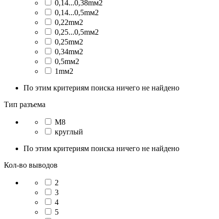
0,14...0,38mм2
0,14...0,5mм2
0,22mм2
0,25...0,5mм2
0,25mм2
0,34mм2
0,5mм2
1mм2
По этим критериям поиска ничего не найдено
Тип разъема
M8
круглый
По этим критериям поиска ничего не найдено
Кол-во выводов
2
3
4
5