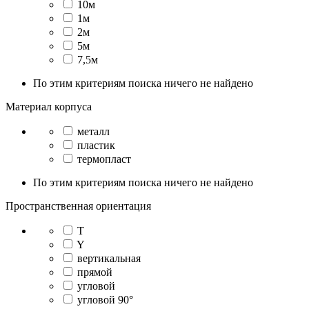
10м
1м
2м
5м
7,5м
По этим критериям поиска ничего не найдено
Материал корпуса
металл
пластик
термопласт
По этим критериям поиска ничего не найдено
Пространственная ориентация
T
Y
вертикальная
прямой
угловой
угловой 90°