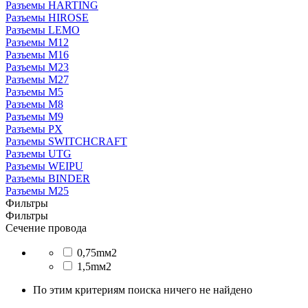
Разъeмы HARTING
Разъeмы HIROSE
Разъeмы LEMO
Разъeмы M12
Разъeмы M16
Разъeмы M23
Разъeмы M27
Разъeмы M5
Разъeмы M8
Разъeмы M9
Разъeмы PX
Разъeмы SWITCHCRAFT
Разъeмы UTG
Разъeмы WEIPU
Разъемы BINDER
Разъемы М25
Фильтры
Фильтры
Сечение провода
0,75mм2
1,5mм2
По этим критериям поиска ничего не найдено