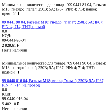
Минимальное количество для товара "09 0441 81 04, Разъем:
M18; гнездо; "папа"; 250В; 5А; IP67; PIN: 4; 714; пайка;
прямой"
1
.
09 0441 90 04, Разъем: M18; гнездо; "папа"; 250В; 5А; IP67;
PIN: 4; 714; THT; прямой
0.0
КОД:
09-0441-90-04
2 929.61
₽
Нет в наличии
Минимальное количество для товара "09 0441 90 04, Разъем:
M18; гнездо; "папа"; 250В; 5А; IP67; PIN: 4; 714; THT;
прямой"
1
.
99 0440 016 04, Разъем: M18; вилка; "мама"; 250В; 5А; IP67;
PIN: 4; 714; на провод
0.0
КОД:
99-0440-016-04
5 402.10
₽
Нет в наличии