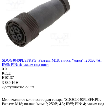
SDOGJ040PLSFKPG, Разъем: M18; вилка; "мама"; 250В; 4А;
IP65; PIN: 4; зажим под винт
0.0
КОД:
E10137
3 889.16
₽
Доступность:
27 шт.
Минимальное количество для товара "SDOGJ040PLSFKPG,
Разъем: M18; вилка; "мама"; 250В; 4А; IP65; PIN: 4; зажим под