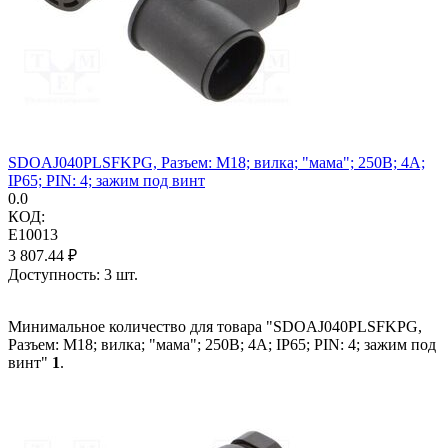
SDOAJ040PLSFKPG, Разъем: M18; вилка; "мама"; 250В; 4А;
IP65; PIN: 4; зажим под винт
0.0
КОД:
E10013
3 807.44
₽
Доступность:
3 шт.
Минимальное количество для товара "SDOAJ040PLSFKPG,
Разъем: M18; вилка; "мама"; 250В; 4А; IP65; PIN: 4; зажим под
винт"
1
.