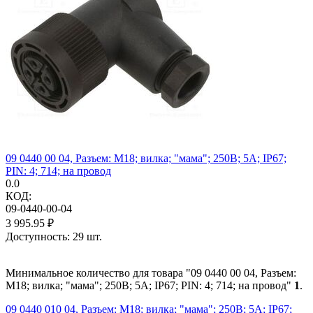
09 0440 00 04, Разъем: M18; вилка; "мама"; 250В; 5А; IP67;
PIN: 4; 714; на провод
0.0
КОД:
09-0440-00-04
3 995.95
₽
Доступность:
29 шт.
Минимальное количество для товара "09 0440 00 04, Разъем:
M18; вилка; "мама"; 250В; 5А; IP67; PIN: 4; 714; на провод"
1
.
09 0440 010 04, Разъем: M18; вилка; "мама"; 250В; 5А; IP67;